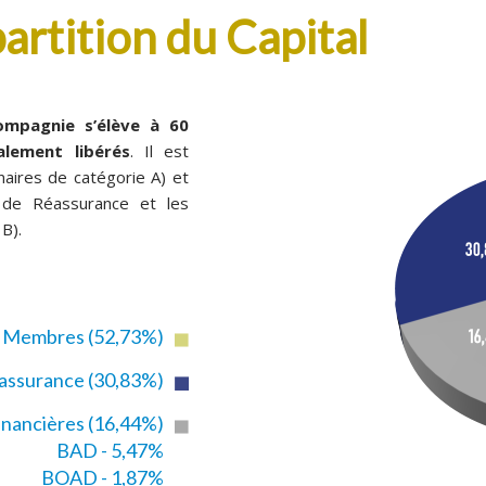
artition du Capital
Compagnie s’élève à 60
alement libérés
. Il est
naires de catégorie A) et
 de Réassurance et les
 B).
s Membres (52,73%)
assurance (30,83%)
Financières (16,44%)
BAD - 5,47%
BOAD - 1,87%