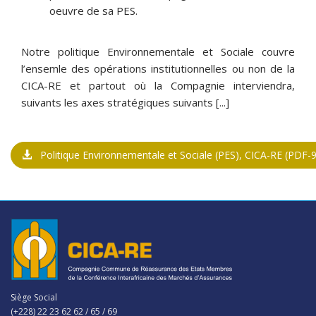
oeuvre de sa PES.
Notre politique Environnementale et Sociale couvre
l’ensemle des opérations institutionnelles ou non de la
CICA-RE et partout où la Compagnie interviendra,
suivants les axes stratégiques suivants [...]
Politique Environnementale et Sociale (PES), CICA-RE
(PDF-9
Siège Social
(+228) 22 23 62 62 / 65 / 69